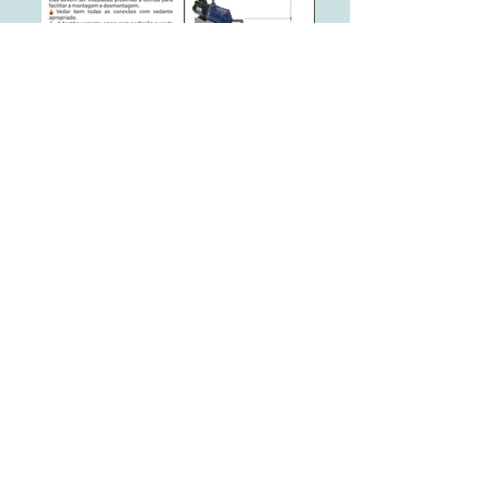
JS-56E
Catálogo 2017_7
(47) 3370.2312
jsbombas@jsbombas.com.br