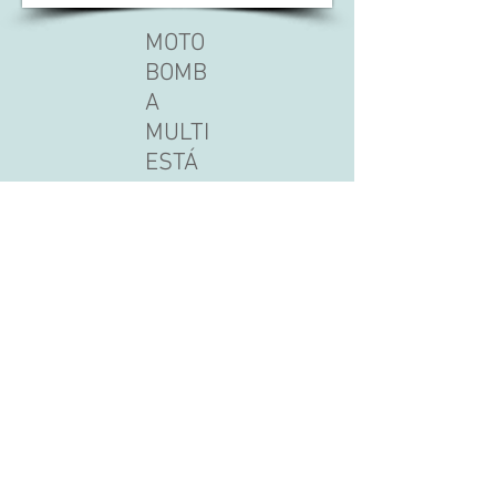
MOTO
BOMB
A
MULTI
ESTÁ
GIOS
JS-
56E
(47) 3370.2312