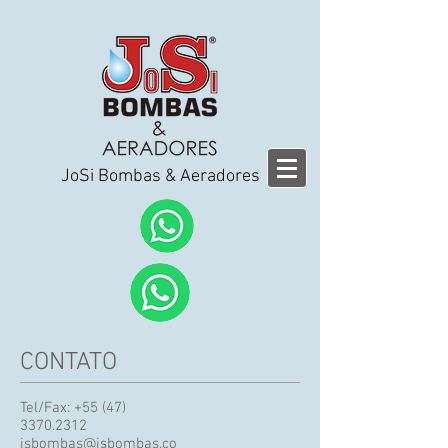
JoSi Bombas & Aeradores
CONTATO
Tel/Fax:
+55 (47)
3370.2312
jsbombas@jsbombas.co