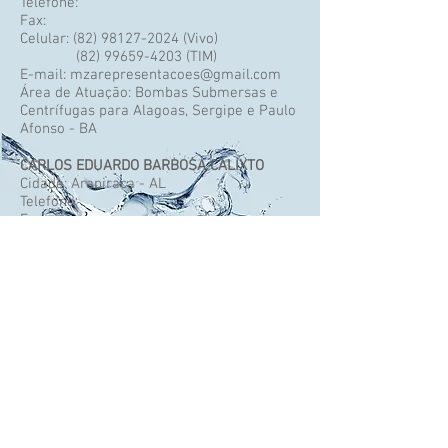
Telefone:
Fax:
Celular:
(82) 98127-2024
(Vivo)
(82) 99659-4203
(TIM)
E-mail:
mzarepresentacoes@gmail.com
Área de Atuação: Bombas Submersas e
Centrífugas para Alagoas, Sergipe e Paulo
Afonso - BA
CARLOS EDUARDO BARBOSA CALIXTO
Cidade: Arapiraca - AL
Telefone:
Fax:
Celular:
(82) 99954.5262
E-mail:
edu-calixto@hotmail.com
Área de Atuação: Aeradores para
Piscicultura para Alagoas
(47) 3370.2312
jsbombas@jsbombas.com.br
© 2018 por JoSi Bombas &
Aeradores.