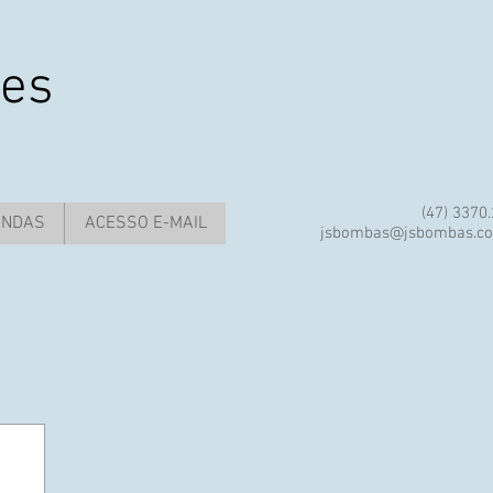
res
(47) 3370
ENDAS
ACESSO E-MAIL
jsbombas@jsbombas.co