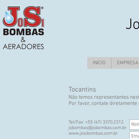
J
INÍCIO
EMPRESA
Tocantins
Não temos representantes nest
Por favor, contate diretamente 
Tel/Fax: +55 (47) 3370.2312
jsbombas@jsbombas.com.br
www.josibombas.com.br