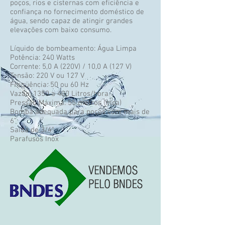
poços, rios e cisternas com eficiência e
confiança no fornecimento doméstico de
água, sendo capaz de atingir grandes
elevações com baixo consumo.
Líquido de bombeamento: Água Limpa
Potência: 240 Watts
Corrente: 5,0 A (220V) / 10,0 A (127 V)
Tensão: 220 V ou 127 V
Freqüência: 50 ou 60 Hz
Vazão: 1350 a 400 Litros/hora
Pressão Máxima: 55 metros (mca)
Bomba adequada para poços com mais de
6"
Saída de 3/4"
Parafusos Inox